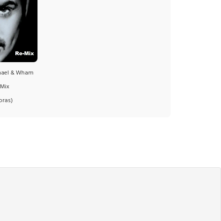
hael & Wham
-Mix
oras)