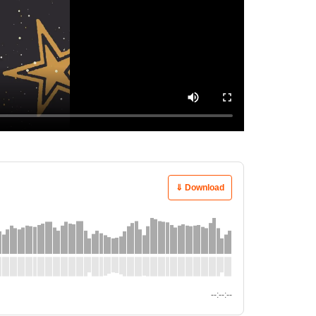
⇓ Download
--:--:--