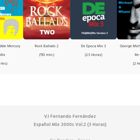
ddie Mercury
Rock Ballads 2
De Epoca Mix 3
George Mic
Mix
(110 min.)
(2.5 Horas)
Re
 Hrs)
(2 H
VJ Fernando Fernández
Español Mix 2000s Vol.2 (3 Horas)