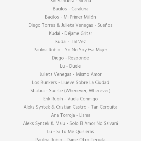
Sin Bandera - Sirena

Bacilos - Caraluna

Bacilos - Mi Primer Millón

Diego Torres & Julieta Venegas - Sueños

Kudai - Déjame Gritar

Kudai - Tal Vez

Paulina Rubio - Yo No Soy Esa Mujer

Diego - Responde

Lu - Duele

Julieta Venegas - Mismo Amor

Los Bunkers - Llueve Sobre La Ciudad

Shakira - Suerte (Whenever, Wherever)

Erik Rubín - Vuela Conmigo

Aleks Syntek & Cristian Castro - Tan Cerquita

Ana Torroja - Llama

Aleks Syntek & Malu - Solo El Amor No Salvará

Lu - Si Tú Me Quisieras

Paulina Rubio - Dame Otro Tequila
