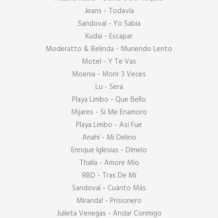
Jeans - Todavía

Sandoval - Yo Sabia

Kudai - Escapar

Moderatto & Belinda - Muriendo Lento

Motel - Y Te Vas

Moenia - Morir 3 Veces

Lu - Sera

Playa Limbo - Que Bello

Mijares - Si Me Enamoro

Playa Limbo - Así Fue

Anahí - Mi Delirio

Enrique Iglesias - Dímelo

Thalía - Amore Mio

RBD - Tras De Mí

Sandoval - Cuánto Más

Miranda! - Prisionero

Julieta Venegas - Andar Conmigo
