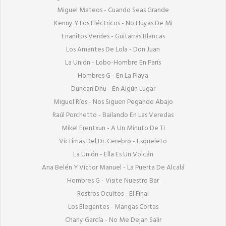
Miguel Mateos - Cuando Seas Grande

Kenny Y Los Eléctricos - No Huyas De Mi

Enanitos Verdes - Guitarras Blancas

Los Amantes De Lola - Don Juan

La Unión - Lobo-Hombre En París

Hombres G - En La Playa

Duncan Dhu - En Algún Lugar

Miguel Ríos - Nos Siguen Pegando Abajo

Raúl Porchetto - Bailando En Las Veredas

Mikel Erentxun - A Un Minuto De Ti

Víctimas Del Dr. Cerebro - Esqueleto

La Unión - Ella Es Un Volcán

Ana Belén Y Víctor Manuel - La Puerta De Alcalá

Hombres G - Visite Nuestro Bar

Rostros Ocultos - El Final

Los Elegantes - Mangas Cortas

Charly García - No Me Dejan Salir
