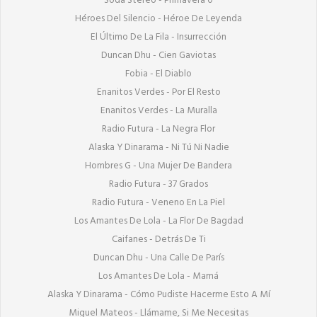
Soda Stereo - Primavera 0

Héroes Del Silencio - Héroe De Leyenda

El Último De La Fila - Insurrección

Duncan Dhu - Cien Gaviotas

Fobia - El Diablo

Enanitos Verdes - Por El Resto

Enanitos Verdes - La Muralla

Radio Futura - La Negra Flor

Alaska Y Dinarama - Ni Tú Ni Nadie

Hombres G - Una Mujer De Bandera

Radio Futura - 37 Grados

Radio Futura - Veneno En La Piel

Los Amantes De Lola - La Flor De Bagdad

Caifanes - Detrás De Ti

Duncan Dhu - Una Calle De París

Los Amantes De Lola - Mamá

Alaska Y Dinarama - Cómo Pudiste Hacerme Esto A Mí

Miguel Mateos - Llámame, Si Me Necesitas
