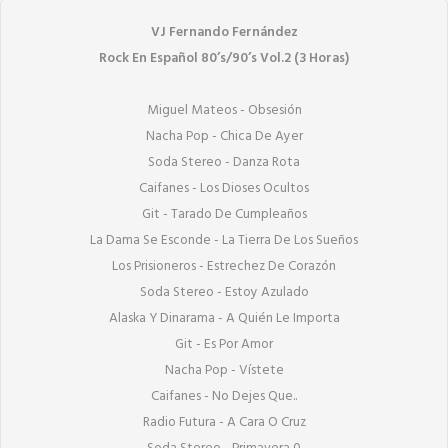
VJ Fernando Fernández
Rock En Español 80’s/90’s Vol.2 (3 Horas)
Miguel Mateos - Obsesión

Nacha Pop - Chica De Ayer

Soda Stereo - Danza Rota

Caifanes - Los Dioses Ocultos

Git - Tarado De Cumpleaños

La Dama Se Esconde - La Tierra De Los Sueños

Los Prisioneros - Estrechez De Corazón

Soda Stereo - Estoy Azulado

Alaska Y Dinarama - A Quién Le Importa

Git - Es Por Amor

Nacha Pop - Vístete

Caifanes - No Dejes Que..

Radio Futura - A Cara O Cruz
