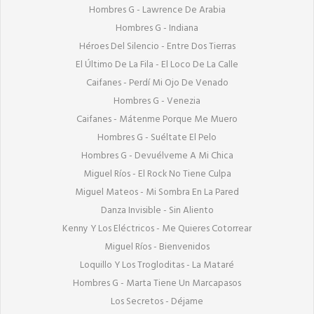
Hombres G - Lawrence De Arabia

Hombres G - Indiana

Héroes Del Silencio - Entre Dos Tierras

El Último De La Fila - El Loco De La Calle

Caifanes - Perdí Mi Ojo De Venado

Hombres G - Venezia

Caifanes - Mátenme Porque Me Muero

Hombres G - Suéltate El Pelo

Hombres G - Devuélveme A Mi Chica

Miguel Ríos - El Rock No Tiene Culpa

Miguel Mateos - Mi Sombra En La Pared

Danza Invisible - Sin Aliento

Kenny Y Los Eléctricos - Me Quieres Cotorrear

Miguel Ríos - Bienvenidos

Loquillo Y Los Trogloditas - La Mataré

Hombres G - Marta Tiene Un Marcapasos

Los Secretos - Déjame
